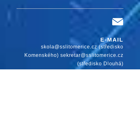
E-MAIL
skola@sslitomerice.cz (středisko
Komenského) sekretar@sslitomerice.cz
(středisko Dlouhá)
Design by:
www.diablodesign.eu
TELEFON
+420416 574 880 (středisko Komenského)
+420416 574 950 (středisko Dlouhá)