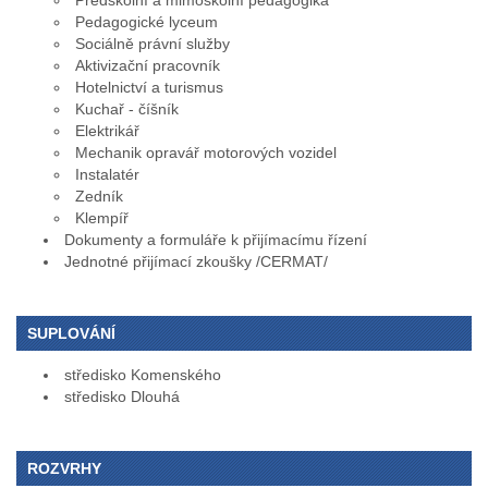
Předškolní a mimoškolní pedagogika
Pedagogické lyceum
Sociálně právní služby
Aktivizační pracovník
Hotelnictví a turismus
Kuchař - číšník
Elektrikář
Mechanik opravář motorových vozidel
Instalatér
Zedník
Klempíř
Dokumenty a formuláře k přijímacímu řízení
Jednotné přijímací zkoušky /CERMAT/
SUPLOVÁNÍ
středisko Komenského
středisko Dlouhá
ROZVRHY