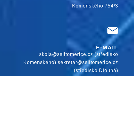
Komenského 754/3
E-MAIL
skola@sslitomerice.cz (středisko
Komenského) sekretar@sslitomerice.cz
(středisko Dlouhá)
Design by:
www.diablodesign.eu
TELEFON
+420416 574 880 (středisko Komenského)
+420416 574 950 (středisko Dlouhá)