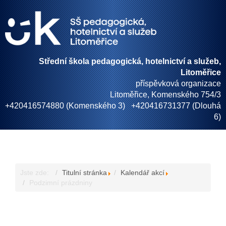
Střední škola pedagogická, hotelnictví a služeb,
Litoměřice
příspěvková organizace
Litoměřice, Komenského 754/3
+420416574880 (Komenského 3) +420416731377 (Dlouhá
6)
Jste zde:
Titulní stránka
Kalendář akcí
Podzimní prázdniny