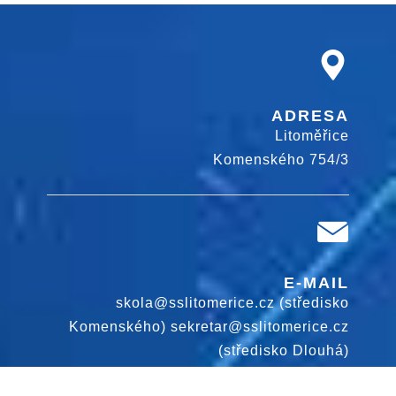
ADRESA
Litoměřice
Komenského 754/3
E-MAIL
skola@sslitomerice.cz (středisko
Komenského) sekretar@sslitomerice.cz
(středisko Dlouhá)
Design by:
www.diablodesign.eu